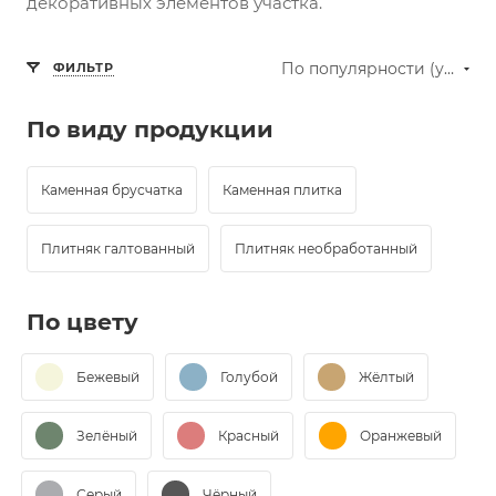
декоративных элементов участка.
По популярности (убывание)
ФИЛЬТР
По виду продукции
Каменная брусчатка
Каменная плитка
Плитняк галтованный
Плитняк необработанный
По цвету
Бежевый
Голубой
Жёлтый
Зелёный
Красный
Оранжевый
Серый
Чёрный