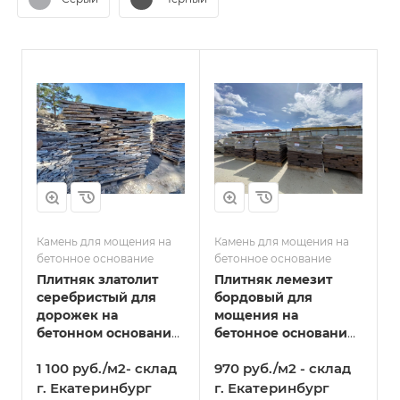
Камень для мощения на
Камень для мощения на
бетонное основание
бетонное основание
Плитняк златолит
Плитняк лемезит
серебристый для
бордовый для
дорожек на
мощения на
бетонном основании
бетонное основание
1,5 - 3 см в Голицыно
2 - 2,5 см в Голицыно
1 100 руб./м2- склад
970 руб./м2 - склад
г. Екатеринбург
г. Екатеринбург