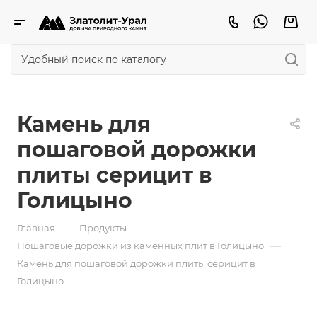
Камень для
пошаговой дорожки
плиты серицит в
Голицыно
—
—
Главная
Продукты
—
Пошаговые дорожки из каменных плит в Голицыно
Камень для пошаговой дорожки плиты серицит в
Голицыно